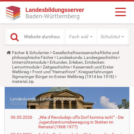
Landesbildungsserver
Baden-Württemberg
Fach wählen
Schulstufe wäh
Y
Fächer & Schularten
Gesellschaftswissenschaftliche und
o
philosophische Fächer
Landeskunde, Landesgeschichte
u
Unterrichtsmodule
Erkunden, Erleben, Entdecken:
a
Lernortmodule
Zeitgeschichte
Kaiserreich und Erster
r
Weltkrieg
Front und "Heimatfront": Kriegserfahrungen
e
Sigmaringer Bürger im Ersten Weltkrieg (1914 bis 1918)
h
material.zip
e
r
e
:
06.05.2026
„Wia d´Revoludsjo uffs Dorf komma isch!“ - Die
Jugendzentrumsbewegung in Stetten im
Remstal (1968-1977)