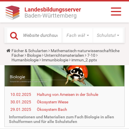
Landesbildungsserver
Baden-Württemberg
Fach wählen
Schulstufe wäh
Y
Fächer & Schularten
Mathematisch-naturwissenschaftliche
o
Fächer
Biologie
Unterrichtsmaterialien
7-10
u
Humanbiologie
Immunbiologie
immun_2.pptx
a
r
e
h
e
r
e
10.02.2025
Haltung von Ameisen in der Schule
:
30.01.2025
Ökosystem Wiese
29.01.2025
Ökosystem Bach
Informationen und Materialien zum Fach Biologie in allen
Schulformen und für alle Schulstufen