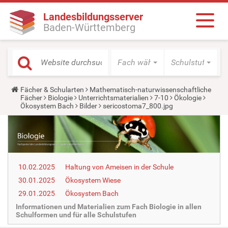
Landesbildungsserver
Baden-Württemberg
Fach wählen
Schulstufe wäh
Y
Fächer & Schularten
Mathematisch-naturwissenschaftliche
o
Fächer
Biologie
Unterrichtsmaterialien
7-10
Ökologie
u
Ökosystem Bach
Bilder
sericostoma7_800.jpg
a
r
e
h
e
r
e
10.02.2025
Haltung von Ameisen in der Schule
:
30.01.2025
Ökosystem Wiese
29.01.2025
Ökosystem Bach
Informationen und Materialien zum Fach Biologie in allen
Schulformen und für alle Schulstufen