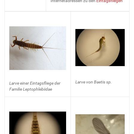
Internetadressen zu den
Eintagsfliegen
Larve von Baetis sp.
Larve einer Eintagsfliege der
Familie Leptophlebiidae