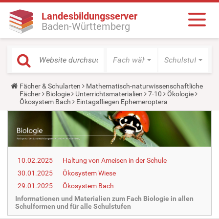
Landesbildungsserver
Baden-Württemberg
Fach wählen
Schulstufe wäh
Y
Fächer & Schularten
Mathematisch-naturwissenschaftliche
o
Fächer
Biologie
Unterrichtsmaterialien
7-10
Ökologie
u
Ökosystem Bach
Eintagsfliegen Ephemeroptera
a
r
e
h
e
r
e
10.02.2025
Haltung von Ameisen in der Schule
:
30.01.2025
Ökosystem Wiese
29.01.2025
Ökosystem Bach
Informationen und Materialien zum Fach Biologie in allen
Schulformen und für alle Schulstufen