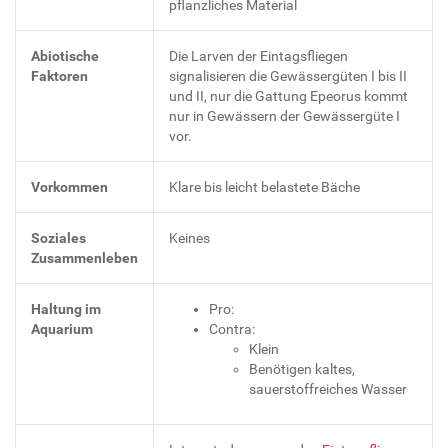
pflanzliches Material
Abiotische
Die Larven der Eintagsfliegen
Faktoren
signalisieren die Gewässergüten I bis II
und II, nur die Gattung Epeorus kommt
nur in Gewässern der Gewässergüte I
vor.
Vorkommen
Klare bis leicht belastete Bäche
Soziales
Keines
Zusammenleben
Haltung im
Pro:
Aquarium
Contra:
Klein
Benötigen kaltes,
sauerstoffreiches Wasser