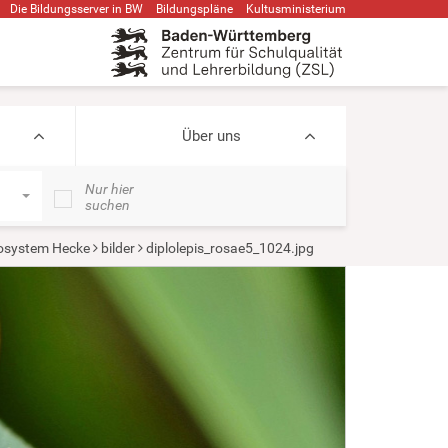
Die Bildungsserver in BW
Bildungspläne
Kultusministerium
Über uns
Nur hier
suchen
osystem Hecke
bilder
diplolepis_rosae5_1024.jpg