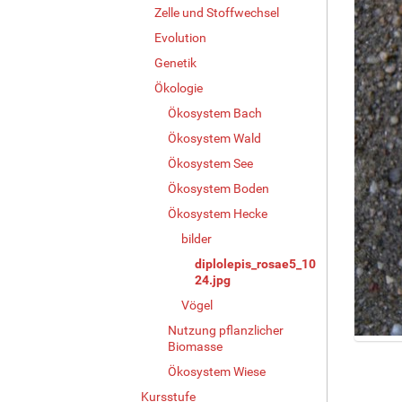
Zelle und Stoffwechsel
Evolution
Genetik
Ökologie
Ökosystem Bach
Ökosystem Wald
Ökosystem See
Ökosystem Boden
Ökosystem Hecke
bilder
diplolepis_rosae5_10
24.jpg
Vögel
Nutzung pflanzlicher
Biomasse
Z
e
Ökosystem Wiese
i
Kursstufe