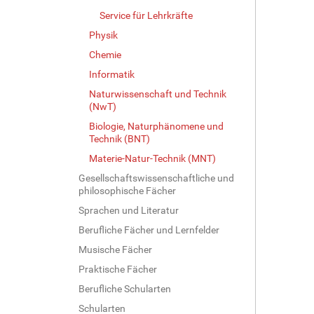
g
Service für Lehrkräfte
e
B
Physik
i
Chemie
l
d
Informatik
i
Naturwissenschaft und Technik
n
(NwT)
v
Biologie, Naturphänomene und
o
Technik (BNT)
l
l
Materie-Natur-Technik (MNT)
e
Gesellschaftswissenschaftliche und
r
philosophische Fächer
G
Sprachen und Literatur
r
ö
Berufliche Fächer und Lernfelder
ß
Musische Fächer
e
…
Praktische Fächer
Berufliche Schularten
Schularten