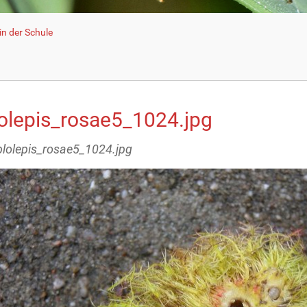
n der Schule
lolepis_rosae5_1024.jpg
iplolepis_rosae5_1024.jpg