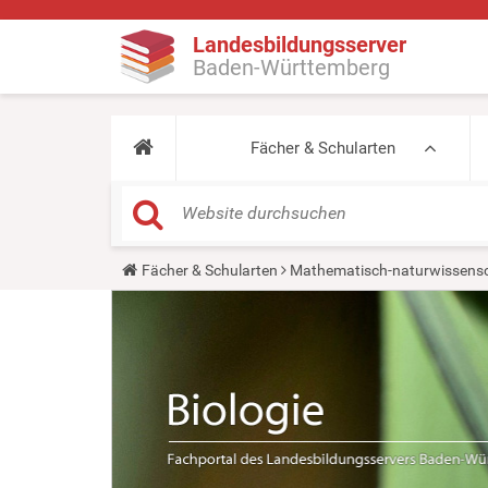
Landesbildungsserver
Baden-Württemberg
Fächer & Schularten
Y
Fächer & Schularten
Mathematisch-naturwissensc
o
u
a
r
e
h
e
r
e
: