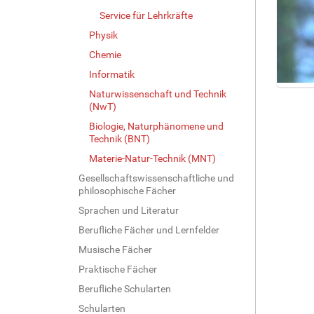
Service für Lehrkräfte
Physik
Chemie
Informatik
Naturwissenschaft und Technik
Z
(NwT)
e
i
Biologie, Naturphänomene und
g
Technik (BNT)
e
Materie-Natur-Technik (MNT)
B
Gesellschaftswissenschaftliche und
i
philosophische Fächer
l
d
Sprachen und Literatur
i
Berufliche Fächer und Lernfelder
n
v
Musische Fächer
o
Praktische Fächer
l
Berufliche Schularten
l
e
Schularten