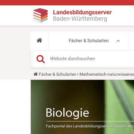
Landesbildungsserver
Baden-Württemberg
Fächer & Schularten
Y
Fächer & Schularten
Mathematisch-naturwissensc
o
u
a
r
e
h
e
r
e
: