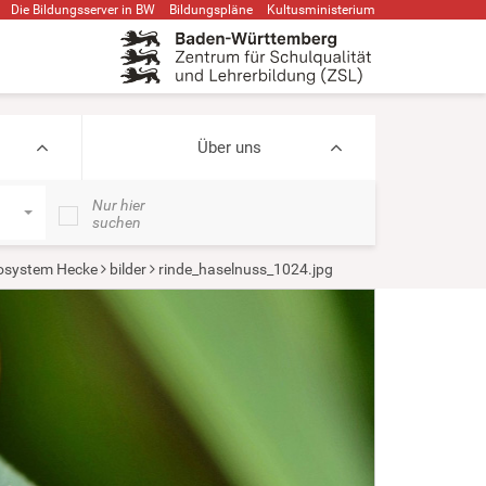
Die Bildungsserver in BW
Bildungspläne
Kultusministerium
Über uns
Nur hier
suchen
osystem Hecke
bilder
rinde_haselnuss_1024.jpg