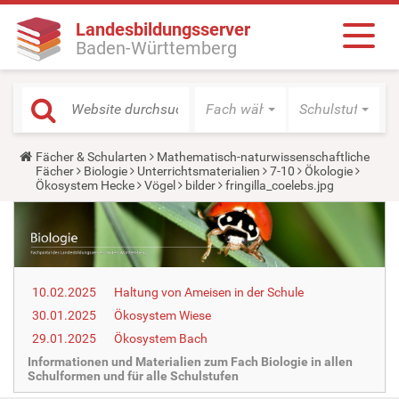
Landesbildungsserver
Baden-Württemberg
Fach wählen
Schulstufe wäh
Y
Fächer & Schularten
Mathematisch-naturwissenschaftliche
o
Fächer
Biologie
Unterrichtsmaterialien
7-10
Ökologie
u
Ökosystem Hecke
Vögel
bilder
fringilla_coelebs.jpg
a
r
e
h
e
r
e
10.02.2025
Haltung von Ameisen in der Schule
:
30.01.2025
Ökosystem Wiese
29.01.2025
Ökosystem Bach
Informationen und Materialien zum Fach Biologie in allen
Schulformen und für alle Schulstufen