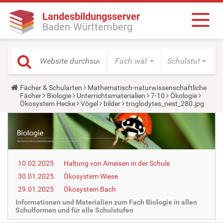
Landesbildungsserver
Baden-Württemberg
Fach wählen
Schulstufe wäh
Y
Fächer & Schularten
Mathematisch-naturwissenschaftliche
o
Fächer
Biologie
Unterrichtsmaterialien
7-10
Ökologie
u
Ökosystem Hecke
Vögel
bilder
troglodytes_nest_280.jpg
a
r
e
h
e
r
e
10.02.2025
Haltung von Ameisen in der Schule
:
30.01.2025
Ökosystem Wiese
29.01.2025
Ökosystem Bach
Informationen und Materialien zum Fach Biologie in allen
Schulformen und für alle Schulstufen