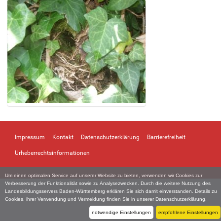
Z
e
i
Impressum
Kontakt
Datenschutzerklärung
Barrierefreiheit
g
e
Urheberrechtsinformationen
B
i
Um einen optimalen Service auf unserer Website zu bieten, verwenden wir Cookies zur
l
Verbesserung der Funktionalität sowie zu Analysezwecken. Durch die weitere Nutzung des
d
Landesbildungsservers Baden-Württemberg erklären Sie sich damit einverstanden. Details zu
i
Cookies, ihrer Verwendung und Vermeidung finden Sie in unserer
Datenschutzerklärung
.
n
notwendige Einstellungen
empfohlene Einstellungen
v