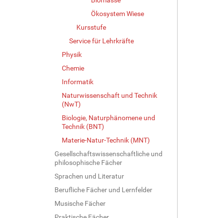
v
o
Ökosystem Wiese
l
Kursstufe
l
e
Service für Lehrkräfte
r
Physik
G
Chemie
r
ö
Informatik
ß
Naturwissenschaft und Technik
e
(NwT)
…
Biologie, Naturphänomene und
Technik (BNT)
Materie-Natur-Technik (MNT)
Gesellschaftswissenschaftliche und
philosophische Fächer
Sprachen und Literatur
Berufliche Fächer und Lernfelder
Musische Fächer
Praktische Fächer