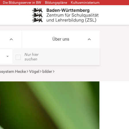
Die Bildungsserver in BW
Bildungspläne
Kultusministerium
Über uns
Nur hier
suchen
osystem Hecke
Vögel
bilder