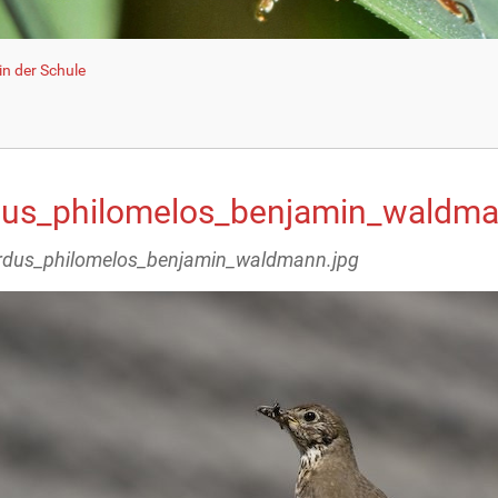
n der Schule
dus_philomelos_benjamin_waldma
urdus_philomelos_benjamin_waldmann.jpg