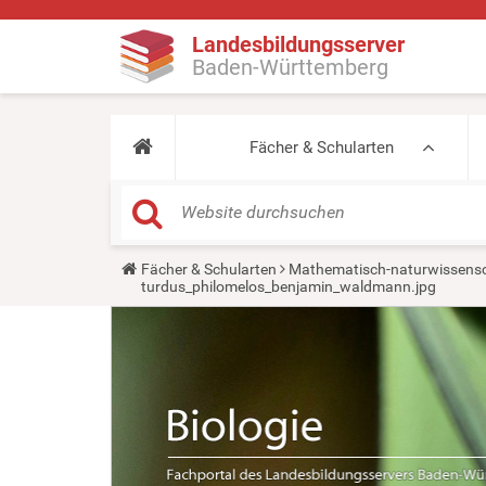
Landesbildungsserver
Baden-Württemberg
Fächer & Schularten
Y
Fächer & Schularten
Mathematisch-naturwissensc
o
turdus_philomelos_benjamin_waldmann.jpg
u
a
r
e
h
e
r
e
: