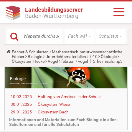
Landesbildungsserver
Baden-Württemberg
Fach wählen
Schulstufe wäh
Y
Fächer & Schularten
Mathematisch-naturwissenschaftliche
o
Fächer
Biologie
Unterrichtsmaterialien
7-10
Ökologie
u
Ökosystem Hecke
Vögel
februar
vogel_f_5_heimisch.mp3
a
r
e
h
e
r
e
10.02.2025
Haltung von Ameisen in der Schule
:
30.01.2025
Ökosystem Wiese
29.01.2025
Ökosystem Bach
Informationen und Materialien zum Fach Biologie in allen
Schulformen und für alle Schulstufen