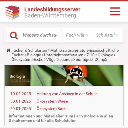
Landesbildungsserver
Baden-Württemberg
Fach wählen
Schulstufe wäh
Y
Fächer & Schularten
Mathematisch-naturwissenschaftliche
o
Fächer
Biologie
Unterrichtsmaterialien
7-10
Ökologie
u
Ökosystem Hecke
Vögel
sounds
buntspecht2.mp3
a
r
e
h
e
r
e
10.02.2025
Haltung von Ameisen in der Schule
:
30.01.2025
Ökosystem Wiese
29.01.2025
Ökosystem Bach
Informationen und Materialien zum Fach Biologie in allen
Schulformen und für alle Schulstufen