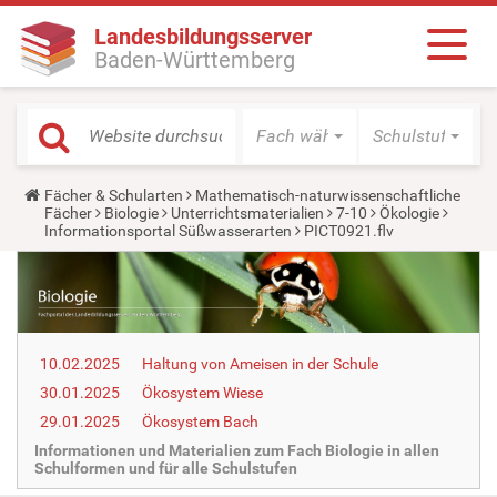
Landesbildungsserver
Baden-Württemberg
Fach wählen
Schulstufe wäh
Y
Fächer & Schularten
Mathematisch-naturwissenschaftliche
o
Fächer
Biologie
Unterrichtsmaterialien
7-10
Ökologie
u
Informationsportal Süßwasserarten
PICT0921.flv
a
r
e
h
e
r
e
10.02.2025
Haltung von Ameisen in der Schule
:
30.01.2025
Ökosystem Wiese
29.01.2025
Ökosystem Bach
Informationen und Materialien zum Fach Biologie in allen
Schulformen und für alle Schulstufen