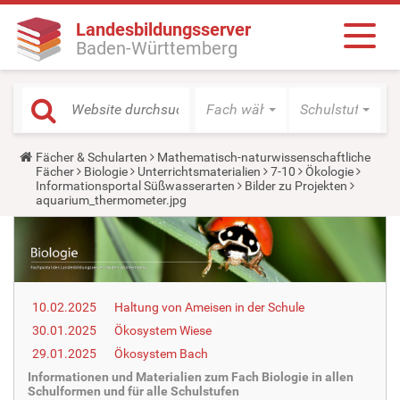
Landesbildungsserver
Baden-Württemberg
Fach wählen
Schulstufe wäh
Y
Fächer & Schularten
Mathematisch-naturwissenschaftliche
o
Fächer
Biologie
Unterrichtsmaterialien
7-10
Ökologie
u
Informationsportal Süßwasserarten
Bilder zu Projekten
a
aquarium_thermometer.jpg
r
e
h
e
r
e
:
10.02.2025
Haltung von Ameisen in der Schule
30.01.2025
Ökosystem Wiese
29.01.2025
Ökosystem Bach
Informationen und Materialien zum Fach Biologie in allen
Schulformen und für alle Schulstufen