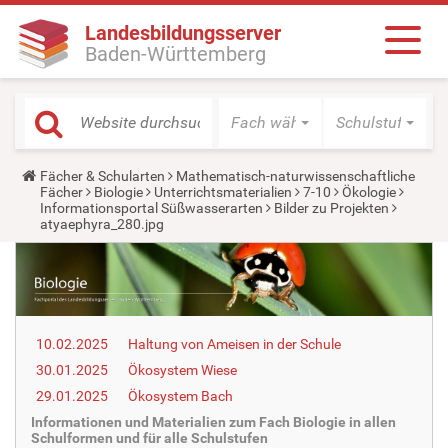
Landesbildungsserver
Baden-Württemberg
Fach wählen
Schulstufe wäh
Y
Fächer & Schularten
Mathematisch-naturwissenschaftliche
o
Fächer
Biologie
Unterrichtsmaterialien
7-10
Ökologie
u
Informationsportal Süßwasserarten
Bilder zu Projekten
a
atyaephyra_280.jpg
r
e
h
e
r
e
:
10.02.2025
Haltung von Ameisen in der Schule
30.01.2025
Ökosystem Wiese
29.01.2025
Ökosystem Bach
Informationen und Materialien zum Fach Biologie in allen
Schulformen und für alle Schulstufen