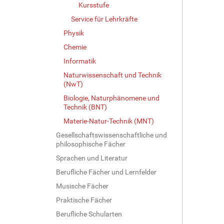
Kursstufe
g
Service für Lehrkräfte
e
B
Physik
i
Chemie
l
d
Informatik
i
Naturwissenschaft und Technik
n
(NwT)
v
Biologie, Naturphänomene und
o
Technik (BNT)
l
l
Materie-Natur-Technik (MNT)
e
Gesellschaftswissenschaftliche und
r
philosophische Fächer
G
Sprachen und Literatur
r
ö
Berufliche Fächer und Lernfelder
ß
Musische Fächer
e
…
Praktische Fächer
Berufliche Schularten