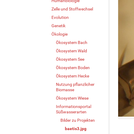
Humanbiologie
Zelle und Stoffwechsel
Evolution
Genetik
Ökologie
Ökosystem Bach
Ökosystem Wald
Ökosystem See
Ökosystem Boden
Ökosystem Hecke
Nutzung pflanzlicher
Biomasse
Ökosystem Wiese
Informationsportal
Süßwasserarten
Bilder zu Projekten
Z
e
baetis3.jpg
i