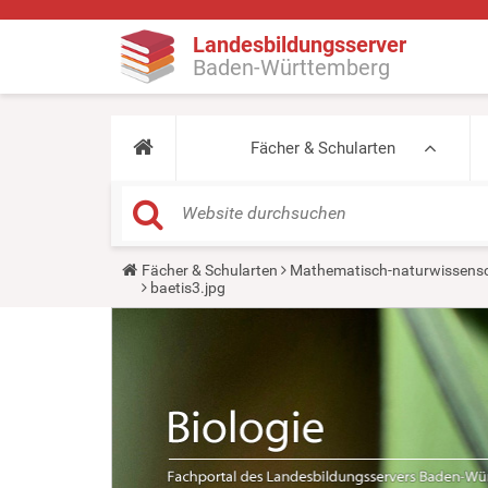
Landesbildungsserver
Baden-Württemberg
Fächer & Schularten
Y
Fächer & Schularten
Mathematisch-naturwissensc
o
baetis3.jpg
u
a
r
e
h
e
r
e
: