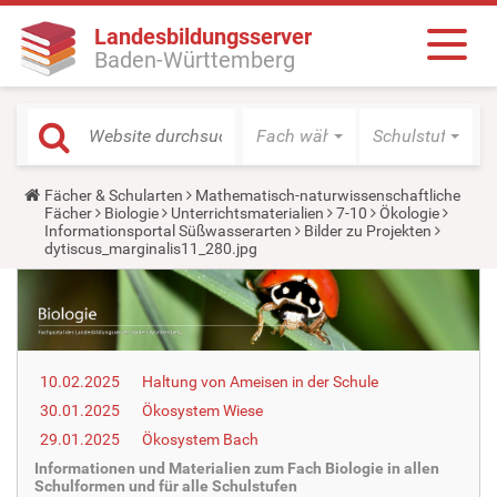
Landesbildungsserver
Baden-Württemberg
Fach wählen
Schulstufe wäh
Y
Fächer & Schularten
Mathematisch-naturwissenschaftliche
o
Fächer
Biologie
Unterrichtsmaterialien
7-10
Ökologie
u
Informationsportal Süßwasserarten
Bilder zu Projekten
a
dytiscus_marginalis11_280.jpg
r
e
h
e
r
e
:
10.02.2025
Haltung von Ameisen in der Schule
30.01.2025
Ökosystem Wiese
29.01.2025
Ökosystem Bach
Informationen und Materialien zum Fach Biologie in allen
Schulformen und für alle Schulstufen