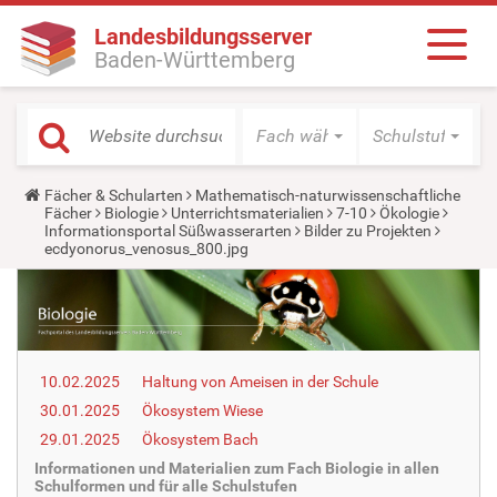
Landesbildungsserver
Baden-Württemberg
Fach wählen
Schulstufe wäh
Y
Fächer & Schularten
Mathematisch-naturwissenschaftliche
o
Fächer
Biologie
Unterrichtsmaterialien
7-10
Ökologie
u
Informationsportal Süßwasserarten
Bilder zu Projekten
a
ecdyonorus_venosus_800.jpg
r
e
h
e
r
e
:
10.02.2025
Haltung von Ameisen in der Schule
30.01.2025
Ökosystem Wiese
29.01.2025
Ökosystem Bach
Informationen und Materialien zum Fach Biologie in allen
Schulformen und für alle Schulstufen