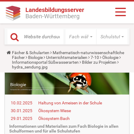
Landesbildungsserver
Baden-Württemberg
Fach wählen
Schulstufe wäh
Y
Fächer & Schularten
Mathematisch-naturwissenschaftliche
o
Fächer
Biologie
Unterrichtsmaterialien
7-10
Ökologie
u
Informationsportal Süßwasserarten
Bilder zu Projekten
a
hydra_sendung.jpg
r
e
h
e
r
e
:
10.02.2025
Haltung von Ameisen in der Schule
30.01.2025
Ökosystem Wiese
29.01.2025
Ökosystem Bach
Informationen und Materialien zum Fach Biologie in allen
Schulformen und für alle Schulstufen