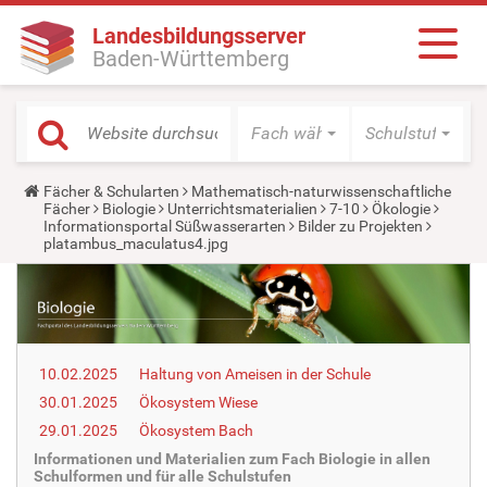
Landesbildungsserver
Baden-Württemberg
Fach wählen
Schulstufe wäh
Y
Fächer & Schularten
Mathematisch-naturwissenschaftliche
o
Fächer
Biologie
Unterrichtsmaterialien
7-10
Ökologie
u
Informationsportal Süßwasserarten
Bilder zu Projekten
a
platambus_maculatus4.jpg
r
e
h
e
r
e
:
10.02.2025
Haltung von Ameisen in der Schule
30.01.2025
Ökosystem Wiese
29.01.2025
Ökosystem Bach
Informationen und Materialien zum Fach Biologie in allen
Schulformen und für alle Schulstufen