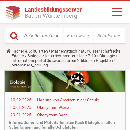
Landesbildungsserver
Baden-Württemberg
Fach wählen
Schulstufe wäh
Y
Fächer & Schularten
Mathematisch-naturwissenschaftliche
o
Fächer
Biologie
Unterrichtsmaterialien
7-10
Ökologie
u
Informationsportal Süßwasserarten
Bilder zu Projekten
a
pyrometer1_640.jpg
r
e
h
e
r
e
:
10.02.2025
Haltung von Ameisen in der Schule
30.01.2025
Ökosystem Wiese
29.01.2025
Ökosystem Bach
Informationen und Materialien zum Fach Biologie in allen
Schulformen und für alle Schulstufen