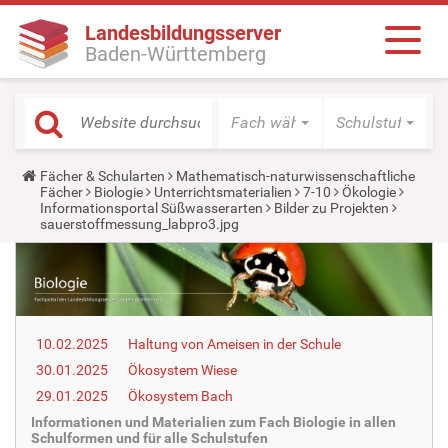
Landesbildungsserver
Baden-Württemberg
Fach wählen
Schulstufe wäh
Y
Fächer & Schularten
Mathematisch-naturwissenschaftliche
o
Fächer
Biologie
Unterrichtsmaterialien
7-10
Ökologie
u
Informationsportal Süßwasserarten
Bilder zu Projekten
a
sauerstoffmessung_labpro3.jpg
r
e
h
e
r
e
:
10.02.2025
Haltung von Ameisen in der Schule
30.01.2025
Ökosystem Wiese
29.01.2025
Ökosystem Bach
Informationen und Materialien zum Fach Biologie in allen
Schulformen und für alle Schulstufen