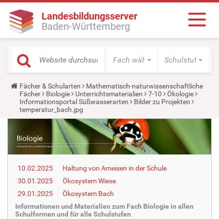
Landesbildungsserver
Baden-Württemberg
Fach wählen
Schulstufe wäh
Y
Fächer & Schularten
Mathematisch-naturwissenschaftliche
o
Fächer
Biologie
Unterrichtsmaterialien
7-10
Ökologie
u
Informationsportal Süßwasserarten
Bilder zu Projekten
a
temperatur_bach.jpg
r
e
h
e
r
e
:
10.02.2025
Haltung von Ameisen in der Schule
30.01.2025
Ökosystem Wiese
29.01.2025
Ökosystem Bach
Informationen und Materialien zum Fach Biologie in allen
Schulformen und für alle Schulstufen