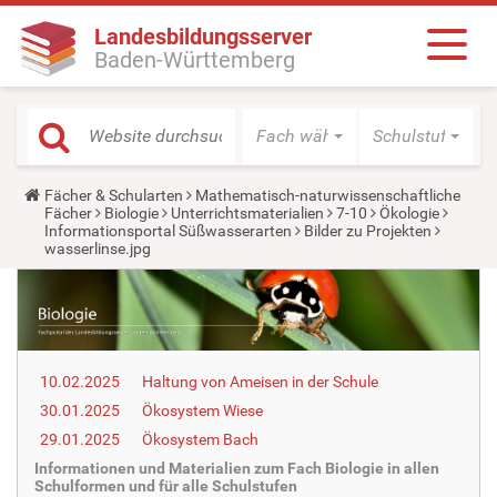
Landesbildungsserver
Baden-Württemberg
Fach wählen
Schulstufe wäh
Y
Fächer & Schularten
Mathematisch-naturwissenschaftliche
o
Fächer
Biologie
Unterrichtsmaterialien
7-10
Ökologie
u
Informationsportal Süßwasserarten
Bilder zu Projekten
a
wasserlinse.jpg
r
e
h
e
r
e
:
10.02.2025
Haltung von Ameisen in der Schule
30.01.2025
Ökosystem Wiese
29.01.2025
Ökosystem Bach
Informationen und Materialien zum Fach Biologie in allen
Schulformen und für alle Schulstufen