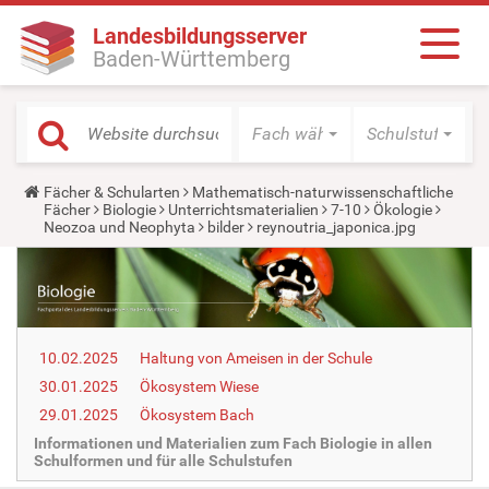
Landesbildungsserver
Baden-Württemberg
Fach wählen
Schulstufe wäh
Y
Fächer & Schularten
Mathematisch-naturwissenschaftliche
o
Fächer
Biologie
Unterrichtsmaterialien
7-10
Ökologie
u
Neozoa und Neophyta
bilder
reynoutria_japonica.jpg
a
r
e
h
e
r
e
10.02.2025
Haltung von Ameisen in der Schule
:
30.01.2025
Ökosystem Wiese
29.01.2025
Ökosystem Bach
Informationen und Materialien zum Fach Biologie in allen
Schulformen und für alle Schulstufen