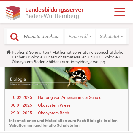
Landesbildungsserver
Baden-Württemberg
Fach wählen
Schulstufe wäh
Y
Fächer & Schularten
Mathematisch-naturwissenschaftliche
o
Fächer
Biologie
Unterrichtsmaterialien
7-10
Ökologie
u
Ökosystem Boden
bilder
stratiomyidae_larve.jpg
a
r
e
h
e
r
e
10.02.2025
Haltung von Ameisen in der Schule
:
30.01.2025
Ökosystem Wiese
29.01.2025
Ökosystem Bach
Informationen und Materialien zum Fach Biologie in allen
Schulformen und für alle Schulstufen