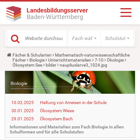
Landesbildungsserver
Baden-Württemberg
Fach wählen
Schulstufe wäh
Y
Fächer & Schularten
Mathematisch-naturwissenschaftliche
o
Fächer
Biologie
Unterrichtsmaterialien
7-10
Ökologie
u
Ökosystem See
bilder
naupliuslarve3_1024.jpg
a
r
e
h
e
r
e
10.02.2025
Haltung von Ameisen in der Schule
:
30.01.2025
Ökosystem Wiese
29.01.2025
Ökosystem Bach
Informationen und Materialien zum Fach Biologie in allen
Schulformen und für alle Schulstufen