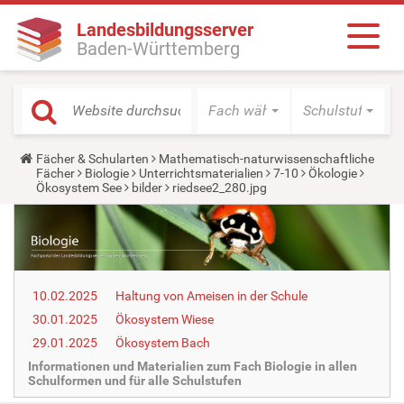
Landesbildungsserver
Baden-Württemberg
Fach wählen
Schulstufe wäh
Y
Fächer & Schularten
Mathematisch-naturwissenschaftliche
o
Fächer
Biologie
Unterrichtsmaterialien
7-10
Ökologie
u
Ökosystem See
bilder
riedsee2_280.jpg
a
r
e
h
e
r
e
10.02.2025
Haltung von Ameisen in der Schule
:
30.01.2025
Ökosystem Wiese
29.01.2025
Ökosystem Bach
Informationen und Materialien zum Fach Biologie in allen
Schulformen und für alle Schulstufen