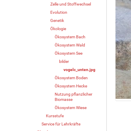
Zelle und Stoffwechsel
Evolution
Genetik
Ökologie
Ökosystem Bach
Ökosystem Wald
Ökosystem See
bilder
vogelc_unten.jpg
Ökosystem Boden
Ökosystem Hecke
Nutzung pflanzlicher
Biomasse
Z
Ökosystem Wiese
e
i
Kursstufe
g
Service für Lehrkräfte
e