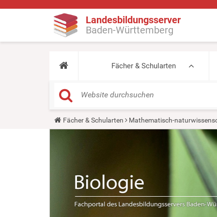
Landesbildungsserver
Baden-Württemberg
Fächer & Schularten
Y
Fächer & Schularten
Mathematisch-naturwissensc
o
u
a
r
e
h
e
r
e
: