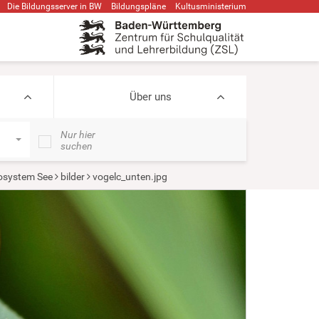
Die Bildungsserver in BW
Bildungspläne
Kultusministerium
Über uns
Nur hier
suchen
osystem See
bilder
vogelc_unten.jpg