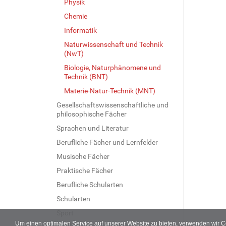
Physik
B
i
Chemie
l
Informatik
d
i
Naturwissenschaft und Technik
(NwT)
n
v
Biologie, Naturphänomene und
o
Technik (BNT)
l
Materie-Natur-Technik (MNT)
l
e
Gesellschaftswissenschaftliche und
philosophische Fächer
r
G
Sprachen und Literatur
r
Berufliche Fächer und Lernfelder
ö
ß
Musische Fächer
e
Praktische Fächer
…
Berufliche Schularten
Schularten
Sport
Um einen optimalen Service auf unserer Website zu bieten, verwenden wir 