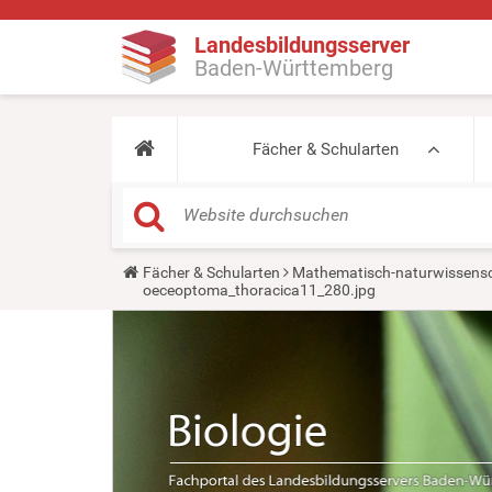
Landesbildungsserver
Baden-Württemberg
Fächer & Schularten
Y
Fächer & Schularten
Mathematisch-naturwissensc
o
oeceoptoma_thoracica11_280.jpg
u
a
r
e
h
e
r
e
: