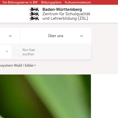
Die Bildungsserver in BW
Bildungspläne
Kultusministerium
Über uns
Nur hier
suchen
osystem Wald
bilder