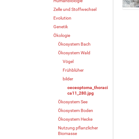
Humanbiologie
Zelle und Stoffwechsel
Z
Evolution
e
i
Genetik
g
Ökologie
e
B
Ökosystem Bach
i
Ökosystem Wald
l
Vögel
d
i
Frühblüher
n
bilder
v
o
oeceoptoma_thoraci
ca11_280.jpg
l
l
Ökosystem See
e
Ökosystem Boden
r
G
Ökosystem Hecke
r
Nutzung pflanzlicher
ö
Biomasse
ß