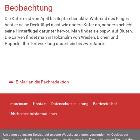
Beobachtung
Die Käfer sind von April bis September aktiv. Während des Fluges
hebt er seine Deckflügel nicht wie andere Käfer an, sondern schiebt
seine Hinterflügel darunter hervor. Man findet sie bspw. auf Blüten.
Die Larven findet man in Holzmulm von Weiden, Eichen und
Pappeln. Ihre Entwicklung dauert ein bis zwei Jahre.
E-Mail an die Fachredaktion
Impressum
Kontakt
Datenschutzerklärung
Barrierefreiheit
Urheberrechtsinformationen
Um einen optimalen Service auf unserer Website zu bieten, verwenden wir Cookies zur
Verbesserung der Funktionalität sowie zu Analysezwecken. Durch die weitere Nutzung des