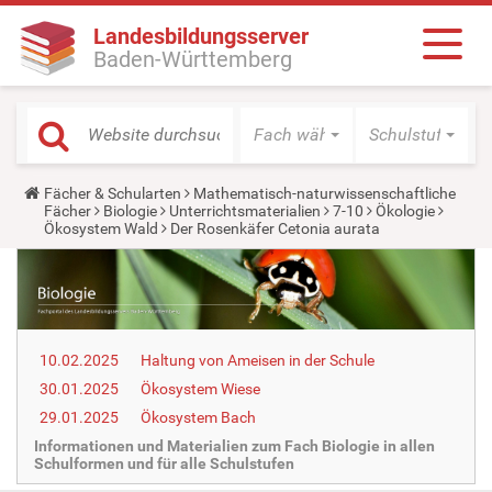
Landesbildungsserver
Baden-Württemberg
Fach wählen
Schulstufe wäh
Y
Fächer & Schularten
Mathematisch-naturwissenschaftliche
o
Fächer
Biologie
Unterrichtsmaterialien
7-10
Ökologie
u
Ökosystem Wald
Der Rosenkäfer Cetonia aurata
a
r
e
h
e
r
e
10.02.2025
Haltung von Ameisen in der Schule
:
30.01.2025
Ökosystem Wiese
29.01.2025
Ökosystem Bach
Informationen und Materialien zum Fach Biologie in allen
Schulformen und für alle Schulstufen