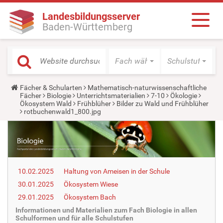
Landesbildungsserver
Baden-Württemberg
Fach wählen
Schulstufe wäh
Y
Fächer & Schularten
Mathematisch-naturwissenschaftliche
o
Fächer
Biologie
Unterrichtsmaterialien
7-10
Ökologie
u
Ökosystem Wald
Frühblüher
Bilder zu Wald und Frühblüher
a
rotbuchenwald1_800.jpg
r
e
h
e
r
e
:
10.02.2025
Haltung von Ameisen in der Schule
30.01.2025
Ökosystem Wiese
29.01.2025
Ökosystem Bach
Informationen und Materialien zum Fach Biologie in allen
Schulformen und für alle Schulstufen