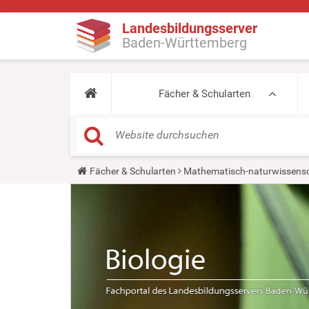
Landesbildungsserver
Baden-Württemberg
Fächer & Schularten
Y
Fächer & Schularten
Mathematisch-naturwissensc
o
u
a
r
e
h
e
r
e
: