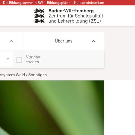
Die Bildungsserver in BW
Bildungspläne
Kultusministerium
Über uns
Nur hier
suchen
osystem Wald
Sonstiges