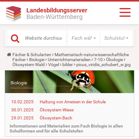
Landesbildungsserver
Baden-Württemberg
Fach wählen
Schulstufe wäh
Y
Fächer & Schularten
Mathematisch-naturwissenschaftliche
o
Fächer
Biologie
Unterrichtsmaterialien
7-10
Ökologie
u
Ökosystem Wald
Vögel
bilder
picus_viridis_schubert_w.jpg
a
r
e
h
e
r
e
10.02.2025
Haltung von Ameisen in der Schule
:
30.01.2025
Ökosystem Wiese
29.01.2025
Ökosystem Bach
Informationen und Materialien zum Fach Biologie in allen
Schulformen und für alle Schulstufen