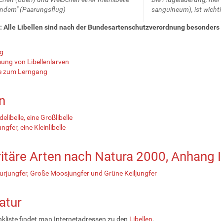
andem" (Paarungsflug)
sanguineum), ist wicht
 Alle Libellen sind nach der Bundesartenschutzverordnung besonders 
g
ng von Libellenlarven
e zum Lerngang
n
elibelle, eine Großlibelle
gfer, eine Kleinlibelle
ritäre Arten nach Natura 2000, Anhang II
rjungfer, Große Moosjungfer und Grüne Keiljungfer
ratur
inkliste findet man Internetadressen zu den
Libellen
.