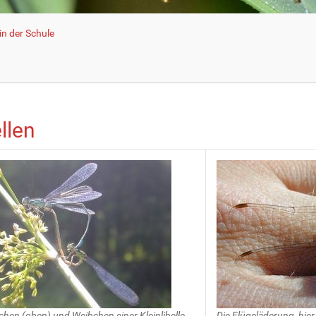
n der Schule
llen
hen (oben) und Weibchen einer Kleinlibelle
Die Flügeläderung, hier