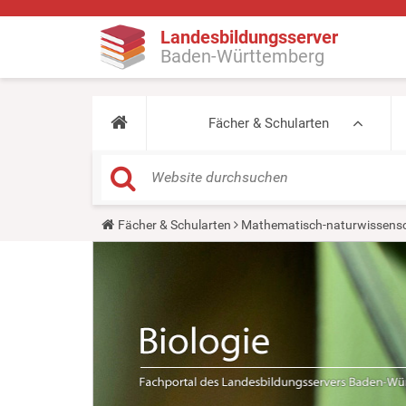
Landesbildungsserver
Baden-Württemberg
Fächer & Schularten
Y
Fächer & Schularten
Mathematisch-naturwissensc
o
u
a
r
e
h
e
r
e
: