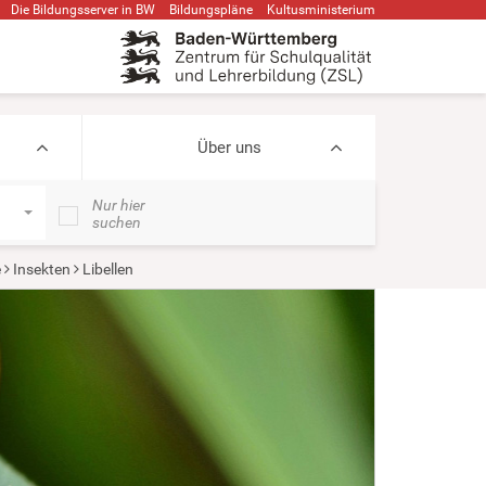
Die Bildungsserver in BW
Bildungspläne
Kultusministerium
Über uns
Nur hier
suchen
e
Insekten
Libellen