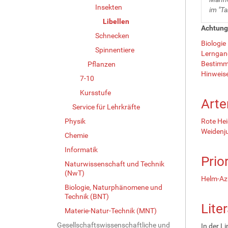
Insekten
im "T
Libellen
Achtung:
Schnecken
Biologie
Spinnentiere
Lerngan
Bestimmu
Pflanzen
Hinweis
7-10
Kursstufe
Arte
Service für Lehrkräfte
Physik
Rote Heid
Weidenjun
Chemie
Informatik
Prio
Naturwissenschaft und Technik
(NwT)
Helm-Azu
Biologie, Naturphänomene und
Technik (BNT)
Lite
Materie-Natur-Technik (MNT)
Gesellschaftswissenschaftliche und
In der L