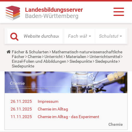
Landesbildungsserver
Baden-Württemberg
Fach wählen
Schulstufe wäh
Y
Fächer & Schularten
Mathematisch-naturwissenschaftliche
o
Fächer
Chemie
Unterricht
Materialien
Unterrichtsmittel
u
Einzel-Folien und Abbildungen
Siedepunkte
Siedepunkte
a
Siedepunkte
r
e
h
e
r
e
:
26.11.2025
Impressum
26.11.2025
Chemie im Alltag
11.11.2025
Chemie im Alltag - das Experiment
Chemie