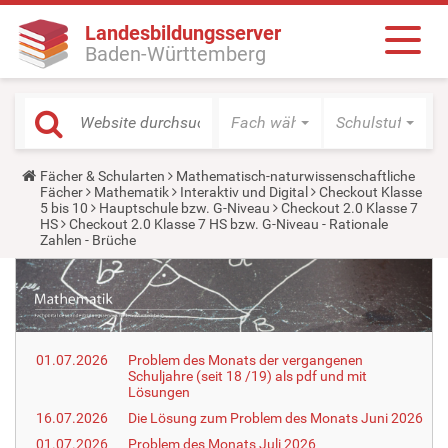
Landesbildungsserver
Baden-Württemberg
Fach wählen
Schulstufe wäh
Y
Fächer & Schularten
Mathematisch-naturwissenschaftliche
o
Fächer
Mathematik
Interaktiv und Digital
Checkout Klasse
u
5 bis 10
Hauptschule bzw. G-Niveau
Checkout 2.0 Klasse 7
a
HS
Checkout 2.0 Klasse 7 HS bzw. G-Niveau - Rationale
r
Zahlen - Brüche
e
h
e
r
e
:
01.07.2026
Problem des Monats der vergangenen
Schuljahre (seit 18 /19) als pdf und mit
Lösungen
16.07.2026
Die Lösung zum Problem des Monats Juni 2026
01.07.2026
Problem des Monats Juli 2026