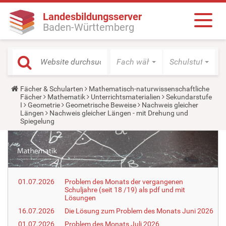
Landesbildungsserver
Baden-Württemberg
Fach wählen
Schulstufe wäh
Y
Fächer & Schularten
Mathematisch-naturwissenschaftliche
o
Fächer
Mathematik
Unterrichtsmaterialien
Sekundarstufe
u
I
Geometrie
Geometrische Beweise
Nachweis gleicher
a
Längen
Nachweis gleicher Längen - mit Drehung und
r
Spiegelung
e
h
e
r
e
:
01.07.2026
Problem des Monats der vergangenen
Schuljahre (seit 18 /19) als pdf und mit
Lösungen
16.07.2026
Die Lösung zum Problem des Monats Juni 2026
01.07.2026
Problem des Monats Juli 2026