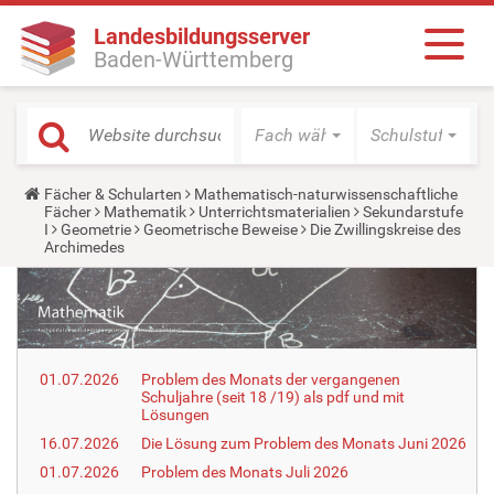
Landesbildungsserver
Baden-Württemberg
Fach wählen
Schulstufe wäh
Y
Fächer & Schularten
Mathematisch-naturwissenschaftliche
o
Fächer
Mathematik
Unterrichtsmaterialien
Sekundarstufe
u
I
Geometrie
Geometrische Beweise
Die Zwillingskreise des
a
Archimedes
r
e
h
e
r
e
:
01.07.2026
Problem des Monats der vergangenen
Schuljahre (seit 18 /19) als pdf und mit
Lösungen
16.07.2026
Die Lösung zum Problem des Monats Juni 2026
01.07.2026
Problem des Monats Juli 2026