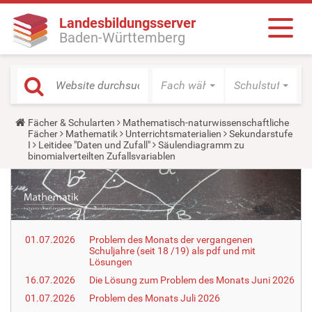
Landesbildungsserver
Baden-Württemberg
Fach wählen
Schulstufe wäh
Y
Fächer & Schularten
Mathematisch-naturwissenschaftliche
o
Fächer
Mathematik
Unterrichtsmaterialien
Sekundarstufe
u
I
Leitidee "Daten und Zufall"
Säulendiagramm zu
a
binomialverteilten Zufallsvariablen
r
e
h
e
r
e
:
01.07.2026
Problem des Monats der vergangenen
Schuljahre (seit 18 /19) als pdf und mit
Lösungen
16.07.2026
Die Lösung zum Problem des Monats Juni 2026
01.07.2026
Problem des Monats Juli 2026