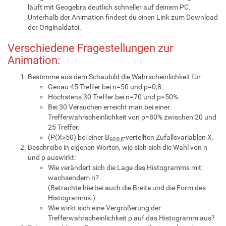
läuft mit Geogebra deutlich schneller auf deinem PC.
Unterhalb der Animation findest du einen Link zum Download
der Originaldatei.
Verschiedene Fragestellungen zur
Animation:
Bestimme aus dem Schaubild die Wahrscheinlichkeit für
Genau 45 Treffer bei n=50 und p=0,8.
Höchstens 30 Treffer bei n=70 und p=50%.
Bei 30 Versuchen erreicht man bei einer
Trefferwahrscheinlichkeit von p=80% zwischen 20 und
25 Treffer.
(P(X>50) bei einer B
-verteilten Zufallsvariablen X.
60;0,8
Beschreibe in eigenen Worten, wie sich sich die Wahl von n
und p auswirkt:
Wie verändert sich die Lage des Histogramms mit
wachsendem n?
(Betrachte hierbei auch die Breite und die Form des
Histogramms.)
Wie wirkt sich eine Vergrößerung der
Trefferwahrscheinlichkeit p auf das Histogramm aus?