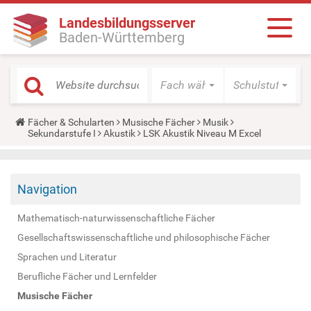
Landesbildungsserver
Baden-Württemberg
Fach wählen
Schulstufe wäh
Y
Fächer & Schularten
Musische Fächer
Musik
o
Sekundarstufe I
Akustik
LSK Akustik Niveau M Excel
u
a
r
e
Navigation
h
e
r
Mathematisch-naturwissenschaftliche Fächer
e
:
Gesellschaftswissenschaftliche und philosophische Fächer
Sprachen und Literatur
Berufliche Fächer und Lernfelder
Musische Fächer