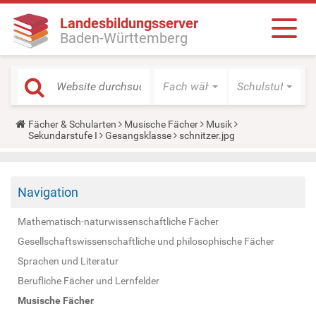
Landesbildungsserver
Baden-Württemberg
Fach wählen
Schulstufe wäh
Y
Fächer & Schularten
Musische Fächer
Musik
o
Sekundarstufe I
Gesangsklasse
schnitzer.jpg
u
a
r
e
Navigation
h
e
r
Mathematisch-naturwissenschaftliche Fächer
e
:
Gesellschaftswissenschaftliche und philosophische Fächer
Sprachen und Literatur
Berufliche Fächer und Lernfelder
Musische Fächer