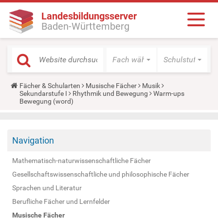
Landesbildungsserver
Baden-Württemberg
Fach wählen
Schulstufe wäh
Y
Fächer & Schularten
Musische Fächer
Musik
o
Sekundarstufe I
Rhythmik und Bewegung
Warm-ups
u
Bewegung (word)
a
r
e
h
Navigation
e
r
e
Mathematisch-naturwissenschaftliche Fächer
:
Gesellschaftswissenschaftliche und philosophische Fächer
Sprachen und Literatur
Berufliche Fächer und Lernfelder
Musische Fächer