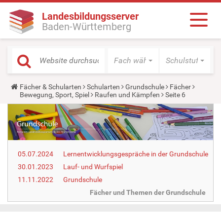
Landesbildungsserver
Baden-Württemberg
Fach wählen
Schulstufe wäh
Y
Fächer & Schularten
Schularten
Grundschule
Fächer
o
Bewegung, Sport, Spiel
Raufen und Kämpfen
Seite 6
u
a
r
e
h
e
r
05.07.2024
Lernentwicklungsgespräche in der Grundschule
e
:
30.01.2023
Lauf- und Wurfspiel
11.11.2022
Grundschule
Fächer und Themen der Grundschule