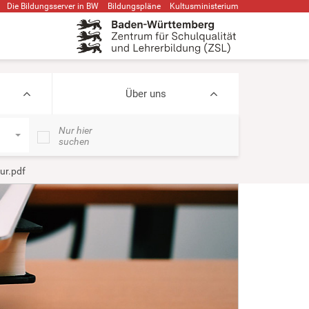
Die Bildungsserver in BW
Bildungspläne
Kultusministerium
Über uns
Nur hier
suchen
ur.pdf