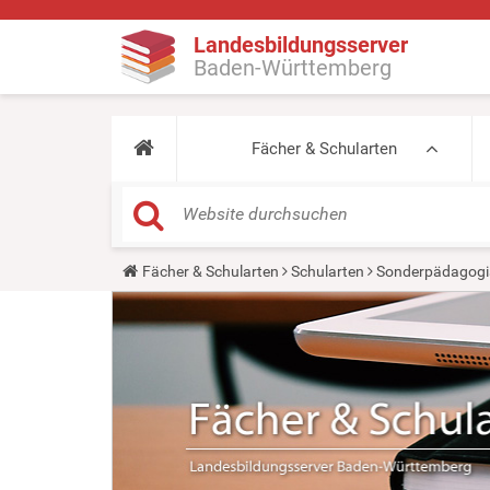
Landesbildungsserver
Baden-Württemberg
Fächer & Schularten
Y
Fächer & Schularten
Schularten
Sonderpädagogi
o
u
a
r
e
h
e
r
e
: