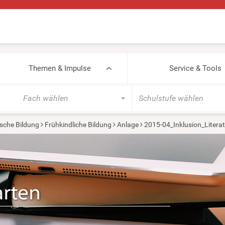
Themen & Impulse
Service & Tools
Fach wählen
Schulstufe wählen
sche Bildung
Frühkindliche Bildung
Anlage
2015-04_Inklusion_Literat