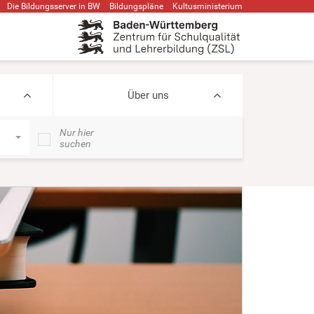
Die Bildungsserver in BW
Bildungspläne
Kultusministerium
Über uns
Nur hier
suchen