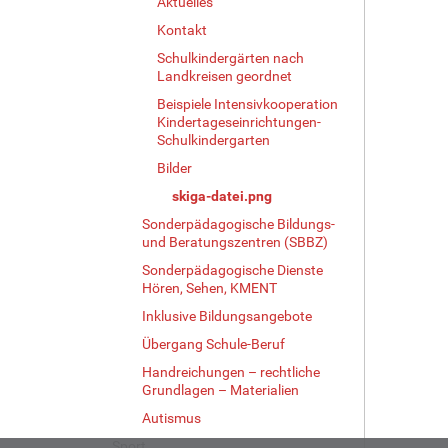
Aktuelles
n
Kontakt
v
o
Schulkindergärten nach
l
Landkreisen geordnet
l
Beispiele Intensivkooperation
e
Kindertageseinrichtungen-
r
Schulkindergarten
G
Bilder
r
ö
skiga-datei.png
ß
Sonderpädagogische Bildungs-
e
und Beratungszentren (SBBZ)
…
Sonderpädagogische Dienste
Hören, Sehen, KMENT
Inklusive Bildungsangebote
Übergang Schule-Beruf
Handreichungen – rechtliche
Grundlagen – Materialien
Autismus
Sport