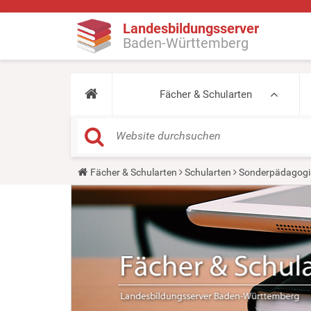
Landesbildungsserver
Baden-Württemberg
Fächer & Schularten
Y
Fächer & Schularten
Schularten
Sonderpädagogi
o
u
a
r
e
h
e
r
e
: