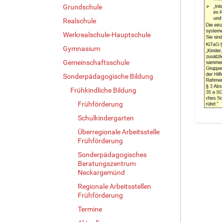
Grundschule
Realschule
Werkrealschule-Hauptschule
Gymnasium
Gemeinschaftsschule
Sonderpädagogische Bildung
Frühkindliche Bildung
Frühförderung
Schulkindergarten
Z
Überregionale Arbeitsstelle
e
Frühförderung
i
Sonderpädagogisches
g
Beratungszentrum
e
Neckargemünd
B
Regionale Arbeitsstellen
i
Frühförderung
l
d
Termine
i