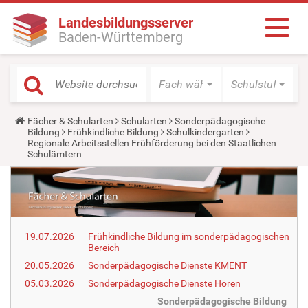
Landesbildungsserver
Baden-Württemberg
Fach wählen
Schulstufe wäh
Y
Fächer & Schularten
Schularten
Sonderpädagogische
o
Bildung
Frühkindliche Bildung
Schulkindergarten
u
Regionale Arbeitsstellen Frühförderung bei den Staatlichen
a
Schulämtern
r
e
h
e
r
e
:
19.07.2026
Frühkindliche Bildung im sonderpädagogischen
Bereich
20.05.2026
Sonderpädagogische Dienste KMENT
05.03.2026
Sonderpädagogische Dienste Hören
Sonderpädagogische Bildung