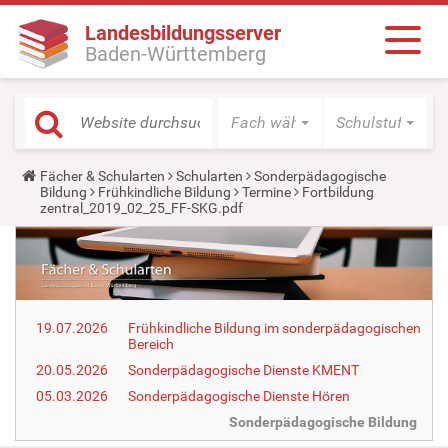
Landesbildungsserver
Baden-Württemberg
Fach wählen
Schulstufe wäh
Y
Fächer & Schularten
Schularten
Sonderpädagogische
o
Bildung
Frühkindliche Bildung
Termine
Fortbildung
u
zentral_2019_02_25_FF-SKG.pdf
a
r
e
h
e
r
e
19.07.2026
Frühkindliche Bildung im sonderpädagogischen
:
Bereich
20.05.2026
Sonderpädagogische Dienste KMENT
05.03.2026
Sonderpädagogische Dienste Hören
Sonderpädagogische Bildung