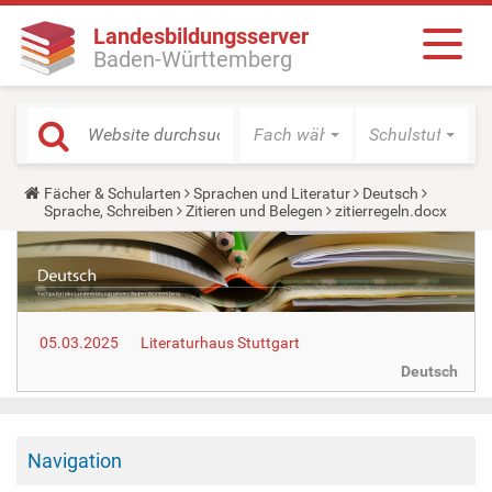
Landesbildungsserver
Baden-Württemberg
Fach wählen
Schulstufe wäh
Y
Fächer & Schularten
Sprachen und Literatur
Deutsch
o
Sprache, Schreiben
Zitieren und Belegen
zitierregeln.docx
u
a
r
e
h
e
r
05.03.2025
Literaturhaus Stuttgart
e
:
Deutsch
Navigation