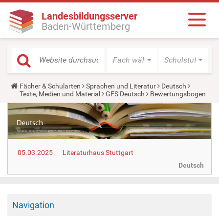
Landesbildungsserver
Baden-Württemberg
Fach wählen
Schulstufe wäh
Y
Fächer & Schularten
Sprachen und Literatur
Deutsch
o
Texte, Medien und Material
GFS Deutsch
Bewertungsbogen
u
a
r
e
h
e
r
05.03.2025
Literaturhaus Stuttgart
e
:
Deutsch
Navigation