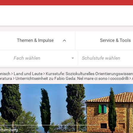
Themen & Impulse
Service & Tools
Fach wählen
Schulstufe wählen
ienisch
Land und Leute
Kursstufe: Soziokulturelles Orientierungswisse
teratura
Unterrichtseinheit zu Fabio Geda: Nel mare ci sono i coccodrilli