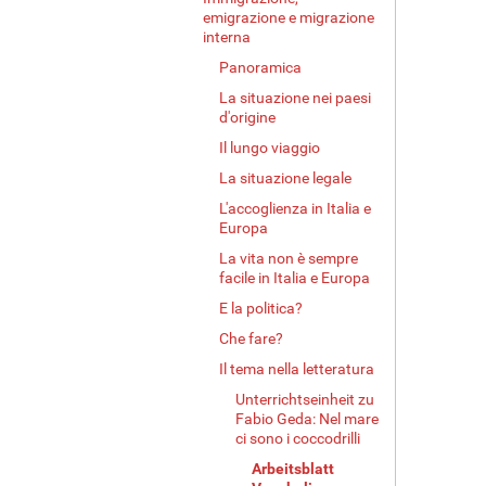
emigrazione e migrazione
interna
Panoramica
La situazione nei paesi
d'origine
Il lungo viaggio
La situazione legale
L'accoglienza in Italia e
Europa
La vita non è sempre
facile in Italia e Europa
E la politica?
Che fare?
Il tema nella letteratura
Unterrichtseinheit zu
Fabio Geda: Nel mare
ci sono i coccodrilli
Arbeitsblatt