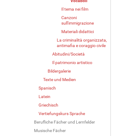
Vocaboli
Il tema nei film
Canzoni
sull'immigrazione
Materiali didattici
La criminalità organizzata,
antimafia e coraggio civile
Abitudini/Società
Il patrimonio artistico
Bildergalerie
Texte und Medien
Spanisch
Latein
Griechisch
Vertiefungskurs Sprache
Berufliche Fächer und Lernfelder
Musische Fächer