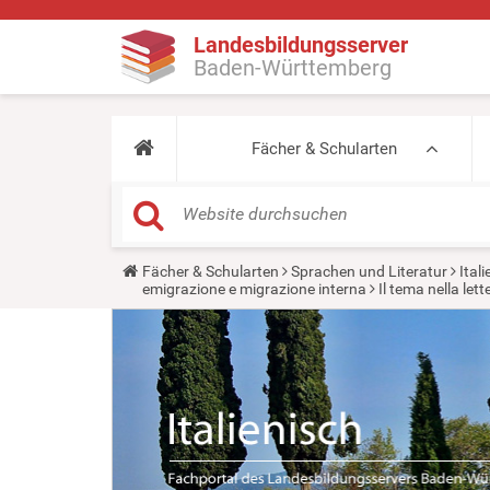
Landesbildungsserver
Baden-Württemberg
Fächer & Schularten
Y
Fächer & Schularten
Sprachen und Literatur
Ital
o
emigrazione e migrazione interna
Il tema nella let
u
a
r
e
h
e
r
e
: